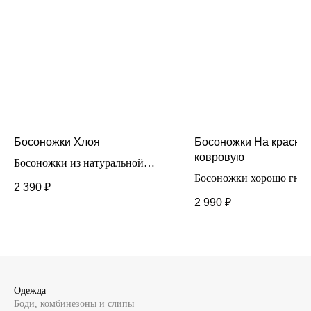
Босоножки Хлоя
Босоножки На красну
ковровую
Босоножки из натуральной
кожи. Модель с закрытым
Босоножки хорошо гнут
2 390
₽
носом очень хорошо гнется, что
комфортные в носке для
2 990
₽
позволит ножке чувствовать
Выполнены из натурал
себя комфортно во время
кожи с прорезиненной
носки.
подошвой. Модель на
липучках.
Одежда
Боди, комбинезоны и слипы