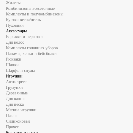
Жилеты
Комбинизоны всесезонные
Комплекты и полукомбинезоны
Куртки весна/осень
Пуховики
Аксессуары
Варежки и перчатки
Для волос
Комплекты головных уборов
Панамы, кепки и бейсболки
Рюкзаки
Шапки
Шарфы и снуды
Игрушки
Антистресс
Грузунки
Деревянные
Для ванны
Для песка
Мягкие игрушки
Пазлы
Силиконовые
Прочее
Колготки и носки