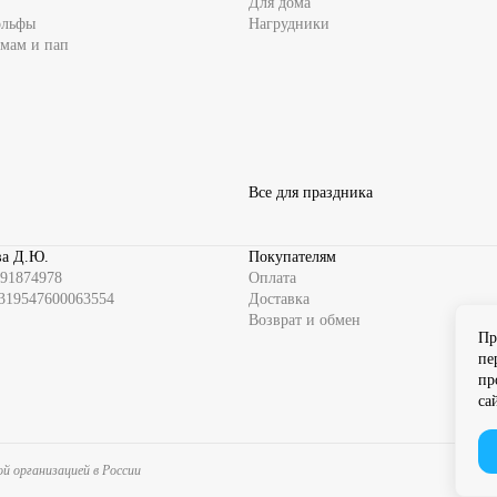
Для дома
ольфы
Нагрудники
 мам и пап
Все для праздника
а Д.Ю.
Покупателям
91874978
Оплата
319547600063554
Доставка
Возврат и обмен
Пр
пе
пр
са
й организацией в России