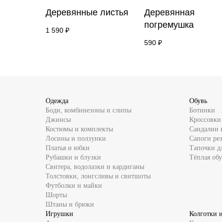
Деревянные листья
Деревянная
погремушка
1 590
₽
590
₽
Одежда
Обувь
Боди, комбинезоны и слипы
Ботинки
Джинсы
Кроссовки
Костюмы и комплекты
Сандалии 
Лосины и ползунки
Сапоги ре
Платья и юбки
Тапочки д
Рубашки и блузки
Тёплая обу
Свитера, водолазки и кардиганы
Толстовки, лонгсливы и свитшоты
Футболки и майки
Шорты
Штаны и брюки
Игрушки
Колготки 