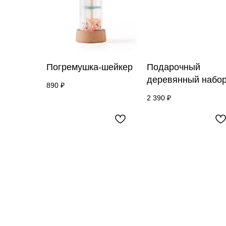
Погремушка-шейкер
Подарочный
деревянный набо
890
₽
2 390
₽