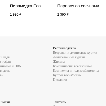
Пирамидка Eco
Паровоз со свечками
1 990
₽
2 390
₽
Верхняя одежда
Ветровки и джинсовые куртки
 и кеды
Демисезонные куртки
и туфли
Жилеты
зиновые и ЭВА
Комбинизоны всесезонные
ля дома
Комплекты и полукомбинезоны
вь
Куртки весна/осень
Пуховики
и носки
Текстиль