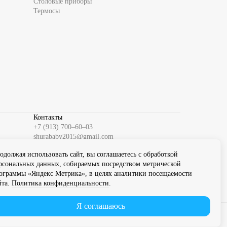
Столовые приборы
Термосы
Контакты
+7 (913) 700‒60‒03
shurababy2015@gmail.com
Instagram
одолжая использовать сайт, вы соглашаетесь с обработкой
VK-группа
рсональных данных, собираемых посредством метрической
WhatsApp
ограммы «Яндекс Метрика», в целях аналитики посещаемости
Telegram
йта.
Политика конфиденциальности
.
Я соглашаюсь
Разработка сайта