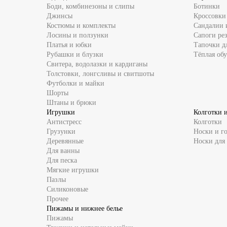
Боди, комбинезоны и слипы
Ботинки
Джинсы
Кроссовки
Костюмы и комплекты
Сандалии 
Лосины и ползунки
Сапоги ре
Платья и юбки
Тапочки д
Рубашки и блузки
Тёплая обу
Свитера, водолазки и кардиганы
Толстовки, лонгсливы и свитшоты
Футболки и майки
Шорты
Штаны и брюки
Игрушки
Колготки 
Антистресс
Колготки
Грузунки
Носки и г
Деревянные
Носки для
Для ванны
Для песка
Мягкие игрушки
Пазлы
Силиконовые
Прочее
Пижамы и нижнее белье
Пижамы