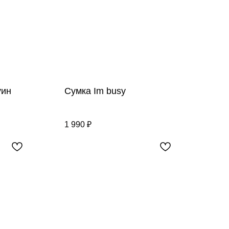
уин
Сумка Im busy
1 990
₽