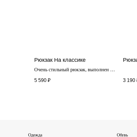
Рюкзак На классике
Рюкз
Очень стильный рюкзак, выполнен из
достаточно плотного материала.
5 590
₽
3 190
Идеально в школу. Размер: 39*29*14
см.
Одежда
Обувь