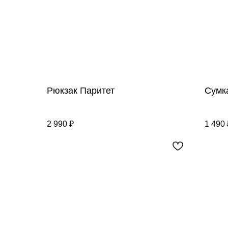
Рюкзак Паритет
Сумка
2 990
₽
1 490