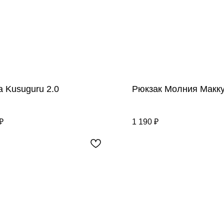
 Kusuguru 2.0
Рюкзак Молния Макк
₽
1 190
₽