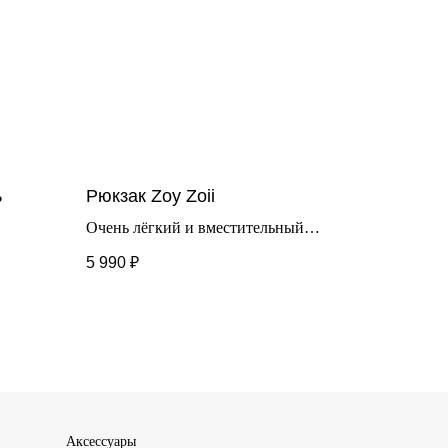
ь
Рюкзак Zoy Zoii
Очень лёгкий и вместительный
рюкзак для школы. Выполнен из 100%
5 990
₽
неопрена. Вес рюкзака всего 600гр.
Имеет ортопедическую спинку. Лямки
регулируются. Можно стирать в
машинке.
Аксессуары