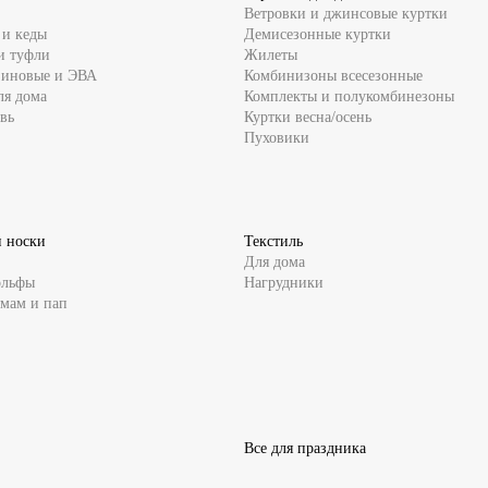
Ветровки и джинсовые куртки
 и кеды
Демисезонные куртки
и туфли
Жилеты
зиновые и ЭВА
Комбинизоны всесезонные
ля дома
Комплекты и полукомбинезоны
вь
Куртки весна/осень
Пуховики
и носки
Текстиль
Для дома
ольфы
Нагрудники
 мам и пап
Все для праздника