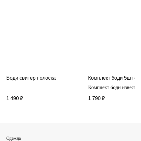
Боди свитер полоска
Комплект боди 5шт car
Комплект боди известн
фирмы carters. Боди с к
1 490
₽
1 790
₽
рукавом
Трикотажные с коротки
рукавом
Одежда