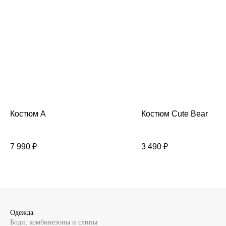
Костюм A
Костюм Cute Bear
7 990
₽
3 490
₽
Одежда
Боди, комбинезоны и слипы