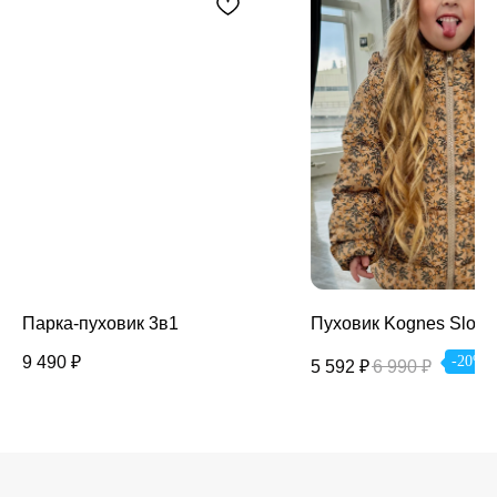
Парка-пуховик 3в1
Пуховик Kognes Slojd
9 490
₽
-20%
5 592
₽
6 990
₽