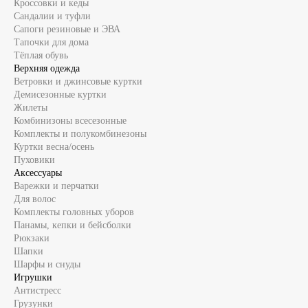
Кроссовки и кеды
Сандалии и туфли
Сапоги резиновые и ЭВА
Тапочки для дома
Тёплая обувь
Верхняя одежда
Ветровки и джинсовые куртки
Демисезонные куртки
Жилеты
Комбинизоны всесезонные
Комплекты и полукомбинезоны
Куртки весна/осень
Пуховики
Аксессуары
Варежки и перчатки
Для волос
Комплекты головных уборов
Панамы, кепки и бейсболки
Рюкзаки
Шапки
Шарфы и снуды
Игрушки
Антистресс
Грузунки