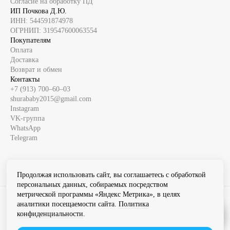
Согласие на обработку ПД
ИП Почкова Д.Ю.
ИНН: 544591874978
ОГРНИП: 319547600063554
Покупателям
Оплата
Доставка
Возврат и обмен
Контакты
+7 (913) 700‒60‒03
shurababy2015@gmail.com
Instagram
VK-группа
WhatsApp
Telegram
Продолжая использовать сайт, вы соглашаетесь с обработкой
персональных данных, собираемых посредством
метрической программы «Яндекс Метрика», в целях
Instagram продукт компании Meta которая признана экстремистской
аналитики посещаемости сайта.
Политика
организацией в России
конфиденциальности
.
Разработка сайта