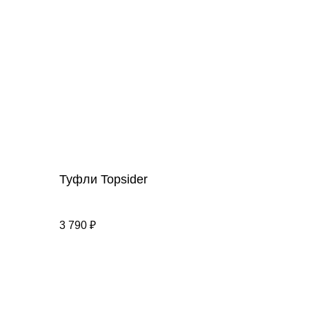
Туфли Topsider
3 790
₽