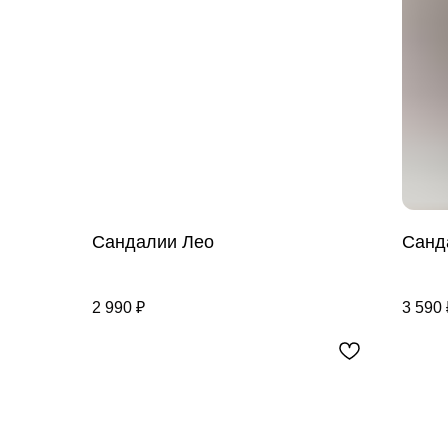
Сандалии Лео
Санд
2 990
₽
3 590