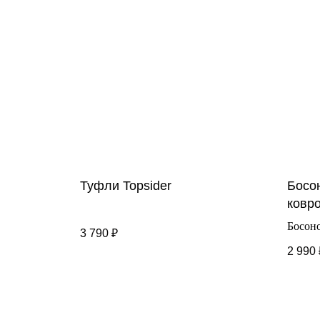
Туфли Topsider
Босо
ковр
Босон
3 790
₽
комфор
2 990
Выпол
проре
липучк