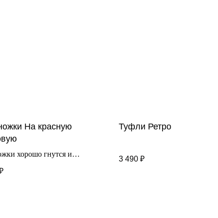
ножки На красную
Туфли Ретро
овую
ожки хорошо гнутся и
3 490
₽
тные в носке для деток.
₽
нены из натуральной кожи с
зиненной подошвой. Модель на
ах.