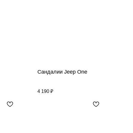
Сандалии Jeep One
4 190
₽