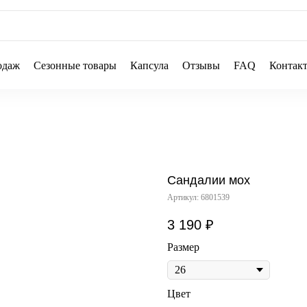
одаж
Сезонные товары
Капсула
Отзывы
FAQ
Контак
Сандалии мох
Артикул:
6801539
3 190
₽
Размер
Цвет