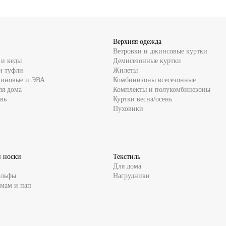
Верхняя одежда
Ветровки и джинсовые куртки
 и кеды
Демисезонные куртки
и туфли
Жилеты
зиновые и ЭВА
Комбинизоны всесезонные
ля дома
Комплекты и полукомбинезоны
вь
Куртки весна/осень
Пуховики
и носки
Текстиль
Для дома
ольфы
Нагрудники
 мам и пап