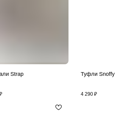
али Strap
Туфли Snoffy
₽
4 290
₽