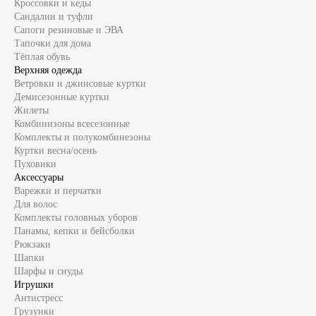
Кроссовки и кеды
Сандалии и туфли
Сапоги резиновые и ЭВА
Тапочки для дома
Тёплая обувь
Верхняя одежда
Ветровки и джинсовые куртки
Демисезонные куртки
Жилеты
Комбинизоны всесезонные
Комплекты и полукомбинезоны
Куртки весна/осень
Пуховики
Аксессуары
Варежки и перчатки
Для волос
Комплекты головных уборов
Панамы, кепки и бейсболки
Рюкзаки
Шапки
Шарфы и снуды
Игрушки
Антистресс
Грузунки