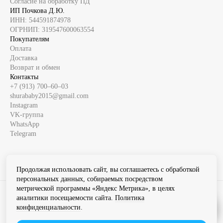
Согласие на обработку ПД
ИП Почкова Д.Ю.
ИНН: 544591874978
ОГРНИП: 319547600063554
Покупателям
Оплата
Доставка
Возврат и обмен
Контакты
+7 (913) 700‒60‒03
shurababy2015@gmail.com
Instagram
VK-группа
WhatsApp
Telegram
Продолжая использовать сайт, вы соглашаетесь с обработкой
персональных данных, собираемых посредством
метрической программы «Яндекс Метрика», в целях
Instagram продукт компании Meta которая признана экстремистской
аналитики посещаемости сайта.
Политика
организацией в России
конфиденциальности
.
Разработка сайта