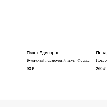
Пакет Единорог
Поад
Бумажный подарочный пакет. Формат
Поадр
26*22*12см.
31*40
90
₽
260
₽
бумаги