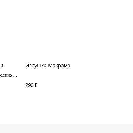
ки
Игрушка Макраме
годних
290
₽