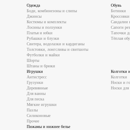
Одежда
Обувь
Боди, комбинезоны и слипы
Ботинки
Джинсы
Кроссовки
Костюмы и комплекты
Сандалии 
Лосины и ползунки
Сапоги ре
Платья и юбки
Тапочки д
Рубашки и блузки
Тёплая обу
Свитера, водолазки и кардиганы
Толстовки, лонгсливы и свитшоты
Футболки и майки
Шорты
Штаны и брюки
Игрушки
Колготки 
Антистресс
Колготки
Грузунки
Носки и г
Деревянные
Носки для
Для ванны
Для песка
Мягкие игрушки
Пазлы
Силиконовые
Прочее
Пижамы и нижнее белье