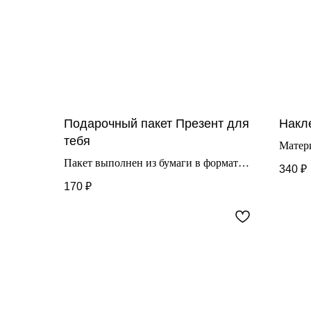
Подарочный пакет Презент для
Накл
тебя
Матер
пленк
Пакет выполнен из бумаги в формате
340
₽
Подход
22*25*12см.
170
₽
повер