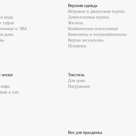
Верхняя одежда
Ветровки и джинсовые куртки
 и кеды
Демисезонные куртки
и туфли
Жилеты
зиновые и ЭВА
Комбинизоны всесезонные
ля дома
Комплекты и полукомбинезоны
вь
Куртки весна/осень
Пуховики
и носки
Текстиль
Для дома
ольфы
Нагрудники
 мам и пап
Все для праздника