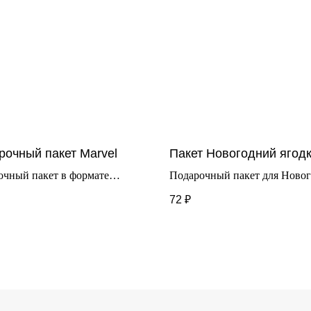
рочный пакет Marvel
Пакет Новогодний ягод
очный пакет в формате
Подарочный пакет для Ново
*11см. Выполнен из плотной
праздников.
72
₽
.