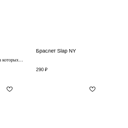
Браслет Slap NY
а которых
тается их
290
₽
 и
.