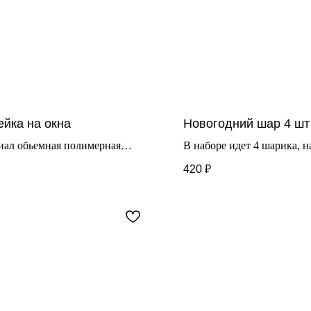
ейка на окна
Новогодний шар 4 шт
иал обьемная полимерная
В наборе идет 4 шарика, н
а
нанесены картинки, вам ос
420
₽
ит для окон и стеклянных
только проявить фантазию
хностей
раскрасить их на свой вкус