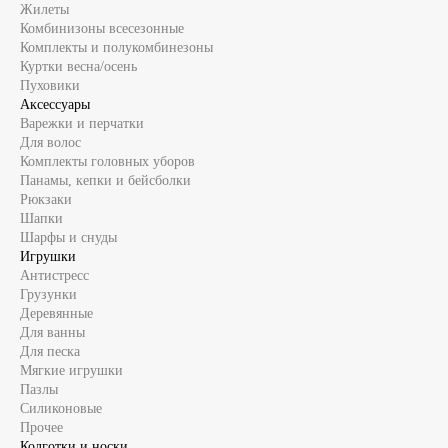
Жилеты
Комбинизоны всесезонные
Комплекты и полукомбинезоны
Куртки весна/осень
Пуховики
Аксессуары
Варежки и перчатки
Для волос
Комплекты головных уборов
Панамы, кепки и бейсболки
Рюкзаки
Шапки
Шарфы и снуды
Игрушки
Антистресс
Грузунки
Деревянные
Для ванны
Для песка
Мягкие игрушки
Пазлы
Силиконовые
Прочее
Колготки и носки