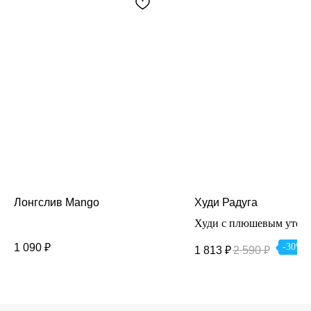
Лонгслив Mango
Худи Радуга
Худи с плюшевым утеп
свободного кроя идеаль
1 090
₽
-30%
1 813
₽
2 590
₽
подойдут на каждый ден
Состав: 100% хлопок.