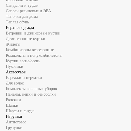
Сандалии и туфли
Сапоги резиновые и ЭВА
Тапочки для дома
Тёплая обувь
Верхняя одежда
Ветровки и джинсовые куртки
Демисезонные куртки
Жилеты
Комбинизоны всесезонные
Комплекты и полукомбинезоны
Куртки весна/осень
Пуховики
Аксессуары
Варежки и перчатки
Для волос
Комплекты головных уборов
Панамы, кепки и бейсболки
Рюкзаки
Шапки
Шарфы и снуды
Игрушки
Антистресс
Грузунки