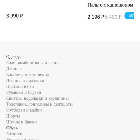
Пальто с капюшоном
свободного кроя, на к
3 990
₽
-60%
2 196
₽
5 490
₽
милые ушки зайца. Мод
идет на кнопках. Соста
шерсть, 10% вискоза.
Одежда
Боди, комбинезоны и слипы
Джинсы
Костюмы и комплекты
Лосины и ползунки
Платья и юбки
Рубашки и блузки
Свитера, водолазки и кардиганы
Толстовки, лонгсливы и свитшоты
Футболки и майки
Шорты
Штаны и брюки
Обувь
Ботинки
Кроссовки и кеды