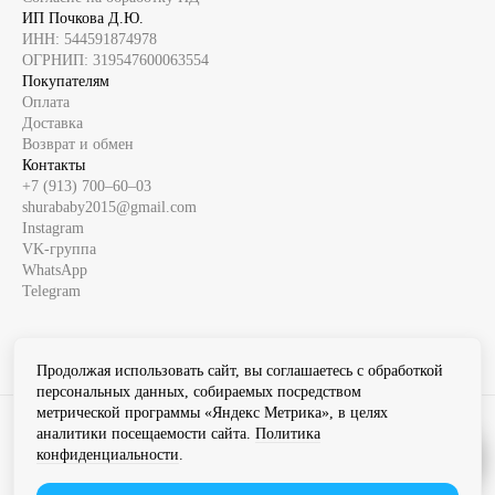
ИП Почкова Д.Ю.
ИНН: 544591874978
ОГРНИП: 319547600063554
Покупателям
Оплата
Доставка
Возврат и обмен
Контакты
+7 (913) 700‒60‒03
shurababy2015@gmail.com
Instagram
VK-группа
WhatsApp
Telegram
Продолжая использовать сайт, вы соглашаетесь с обработкой
персональных данных, собираемых посредством
метрической программы «Яндекс Метрика», в целях
Instagram продукт компании Meta которая признана экстремистской
аналитики посещаемости сайта.
Политика
организацией в России
конфиденциальности
.
Разработка сайта