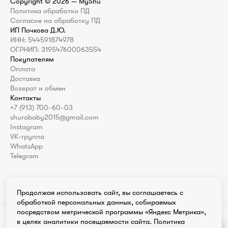
Copyright ©
2026
— MyShu
Политика обработки ПД
Согласие на обработку ПД
ИП Почкова Д.Ю.
ИНН: 544591874978
ОГРНИП: 319547600063554
Покупателям
Оплата
Доставка
Возврат и обмен
Контакты
+7 (913) 700‒60‒03
shurababy2015@gmail.com
Instagram
VK-группа
WhatsApp
Telegram
Продолжая использовать сайт, вы соглашаетесь с
обработкой персональных данных, собираемых
посредством метрической программы «Яндекс Метрика»,
Instagram продукт компании Meta которая признана экстремистской
в целях аналитики посещаемости сайта.
Политика
организацией в России