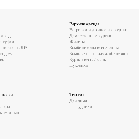
Верхняя одежда
Ветровки и джинсовые куртки
 и кеды
Демисезонные куртки
и туфли
Жилеты
зиновые и ЭВА
Комбинизоны всесезонные
ля дома
Комплекты и полукомбинезоны
вь
Куртки весна/осень
Пуховики
и носки
Текстиль
Для дома
ольфы
Нагрудники
 мам и пап