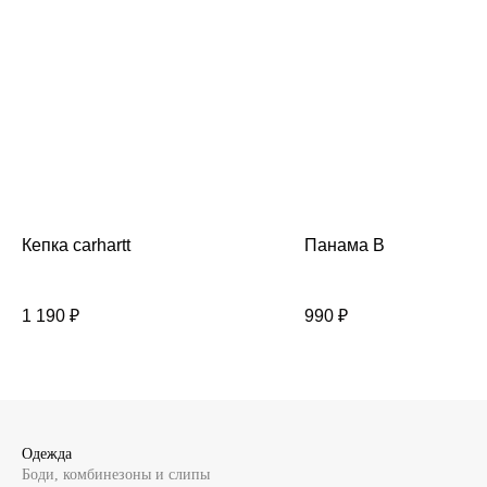
Кепка carhartt
Панама В
1 190
₽
990
₽
Одежда
Боди, комбинезоны и слипы