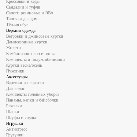
Кроссовки и кеды
Сандалии и туфли
Сапоги резиновые и ЭВА
Тапочки для дома
Тёплая обувь
Верхняя одежда
Ветровки и джинсовые куртки
Демисезонные куртки
Жилеты
Комбинизоны всесезонные
Комплекты и полукомбинезоны
Куртки весна/осень
Пуховики
Аксессуары
Варежки и перчатки
Для волос
Комплекты головных уборов
Панамы, кепки и бейсболки
Рюкзаки
Шапки
Шарфы и снуды
Игрушки
Антистресс
Грузунки