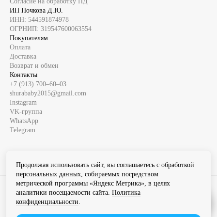
Согласие на обработку ПД
ИП Почкова Д.Ю.
ИНН: 544591874978
ОГРНИП: 319547600063554
Покупателям
Оплата
Доставка
Возврат и обмен
Контакты
+7 (913) 700‒60‒03
shurababy2015@gmail.com
Instagram
VK-группа
WhatsApp
Telegram
Продолжая использовать сайт, вы соглашаетесь с обработкой
персональных данных, собираемых посредством
метрической программы «Яндекс Метрика», в целях
Instagram продукт компании Meta которая признана экстремистской
аналитики посещаемости сайта.
Политика
организацией в России
конфиденциальности
.
Разработка сайта