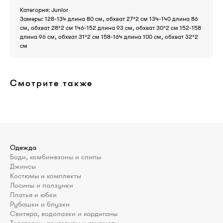
Категория: Junior
Замеры: 128-134 длина 80 см, обхват 27*2 см 134-140 длина 86
см, обхват 28*2 см 146-152 длина 93 см, обхват 30*2 см 152-158
длина 96 см, обхват 31*2 см 158-164 длина 100 см, обхват 32*2
см
Смотрите также
Одежда
Боди, комбинезоны и слипы
Джинсы
Костюмы и комплекты
Лосины и ползунки
Платья и юбки
Рубашки и блузки
Свитера, водолазки и кардиганы
Толстовки, лонгсливы и свитшоты