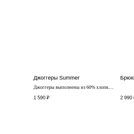
Джоггеры Summer
Брюки
Джоггеры выполнены из 60% хлопка,
40% полиэстра. Отлично подойдут на
1 590
₽
2 990
теплый сезон, очень легкие. Идеальны
для повседневной носки.