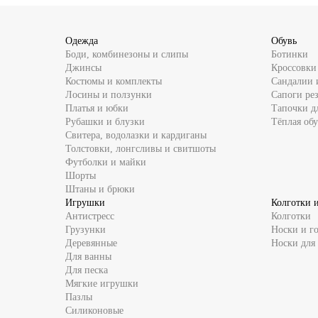
Одежда
Обувь
Боди, комбинезоны и слипы
Ботинки
Джинсы
Кроссовки
Костюмы и комплекты
Сандалии 
Лосины и ползунки
Сапоги ре
Платья и юбки
Тапочки д
Рубашки и блузки
Тёплая обу
Свитера, водолазки и кардиганы
Толстовки, лонгсливы и свитшоты
Футболки и майки
Шорты
Штаны и брюки
Игрушки
Колготки 
Антистресс
Колготки
Грузунки
Носки и г
Деревянные
Носки для
Для ванны
Для песка
Мягкие игрушки
Пазлы
Силиконовые