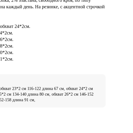
ка, 2% эластана, свободного кроя, по типу
на каждый день. На резинке, с акцентной строчкой
 обхват 24*2см.
24*2см.
26*2см.
28*2см.
30*2см.
31*2см.
обхват 23*2 см 116-122 длина 67 см, обхват 24*2 см
5*2 см 134-140 длина 80 см, обхват 26*2 см 146-152
52-158 длина 91 см,