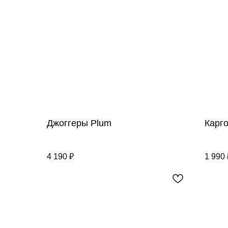
Джоггеры Plum
Карго
4 190
₽
1 990