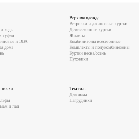
Верхняя одежда
Ветровки и джинсовые куртки
 и кеды
Демисезонные куртки
и туфли
Жилеты
зиновые и ЭВА
Комбинизоны всесезонные
ля дома
Комплекты и полукомбинезоны
вь
Куртки весна/осень
Пуховики
и носки
Текстиль
Для дома
ольфы
Нагрудники
 мам и пап