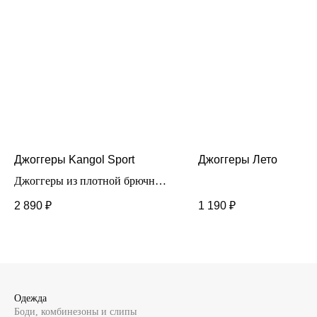
Джоггеры Kangol Sport
Джоггеры Лето
Джоггеры из плотной брючной
ткани, выполнены из 100%
2 890
₽
1 190
₽
хлопка. Стильная модель для
повседневной носки. В области
паха имеет вставку, для
удобства передвижения.
Одежда
Боди, комбинезоны и слипы