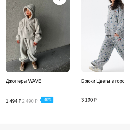
Джоггеры WAVE
Брюки Цветы в городе
3 190
₽
-40%
1 494
₽
2 490
₽