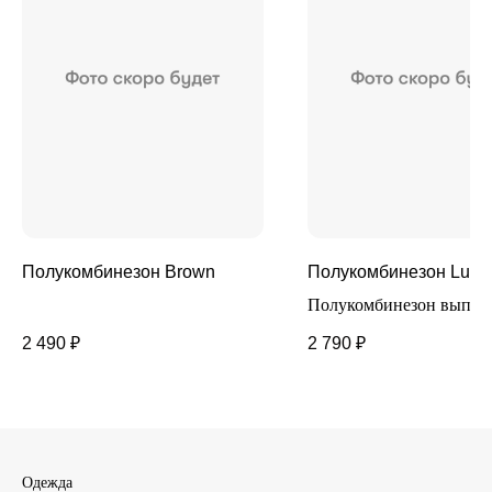
Полукомбинезон Brown
Полукомбинезон Lupil
Полукомбинезон выпол
100% полиэстра.
2 490
₽
2 790
₽
Температурный режим д
градусов. Есть дополни
утяжка для фиксации на
Одежда