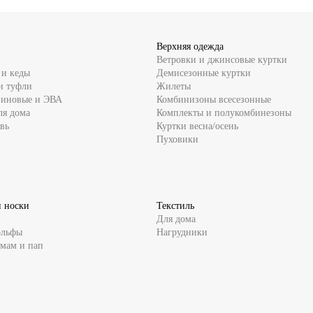
Верхняя одежда
Ветровки и джинсовые куртки
 и кеды
Демисезонные куртки
и туфли
Жилеты
зиновые и ЭВА
Комбинизоны всесезонные
ля дома
Комплекты и полукомбинезоны
вь
Куртки весна/осень
Пуховики
и носки
Текстиль
Для дома
ольфы
Нагрудники
 мам и пап