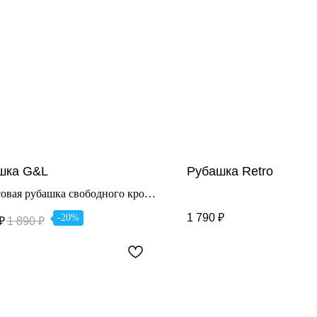
шка G&L
Рубашка Retro
овая рубашка свободного кроя
вседневных образов.
1 790
₽
-20%
₽
1 890
₽