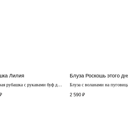
шка Лилия
Блуза Роскошь этого дн
ая рубашка с рукавами буф для
Блуза с воланами на пуговиц
к. Выполнена из 100% хлопка.
Стильная, шикарная, идеальн
₽
2 590
₽
ная модель для праздничных
подойдет как для школы, так 
в, а так же для школы.
любое мероприятие. Состав:
хлопок.