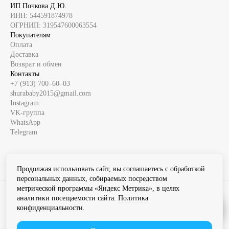
ИП Почкова Д.Ю.
ИНН: 544591874978
ОГРНИП: 319547600063554
Покупателям
Оплата
Доставка
Возврат и обмен
Контакты
+7 (913) 700‒60‒03
shurababy2015@gmail.com
Instagram
VK-группа
WhatsApp
Telegram
Продолжая использовать сайт, вы соглашаетесь с обработкой
персональных данных, собираемых посредством
метрической программы «Яндекс Метрика», в целях
Instagram продукт компании Meta которая признана экстремистской
аналитики посещаемости сайта.
Политика
организацией в России
конфиденциальности
.
Разработка сайта