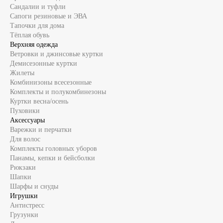
Сандалии и туфли
Сапоги резиновые и ЭВА
Тапочки для дома
Тёплая обувь
Верхняя одежда
Ветровки и джинсовые куртки
Демисезонные куртки
Жилеты
Комбинизоны всесезонные
Комплекты и полукомбинезоны
Куртки весна/осень
Пуховики
Аксессуары
Варежки и перчатки
Для волос
Комплекты головных уборов
Панамы, кепки и бейсболки
Рюкзаки
Шапки
Шарфы и снуды
Игрушки
Антистресс
Грузунки