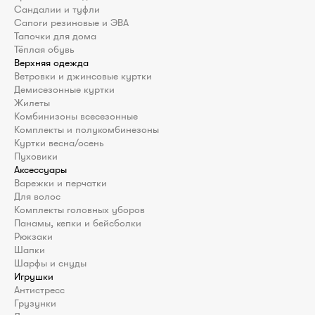
Сандалии и туфли
Сапоги резиновые и ЭВА
Тапочки для дома
Тёплая обувь
Верхняя одежда
Ветровки и джинсовые куртки
Демисезонные куртки
Жилеты
Комбинизоны всесезонные
Комплекты и полукомбинезоны
Куртки весна/осень
Пуховики
Аксессуары
Варежки и перчатки
Для волос
Комплекты головных уборов
Панамы, кепки и бейсболки
Рюкзаки
Шапки
Шарфы и снуды
Игрушки
Антистресс
Грузунки