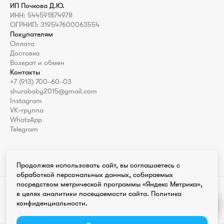
ИП Почкова Д.Ю.
ИНН: 544591874978
ОГРНИП: 319547600063554
Покупателям
Оплата
Доставка
Возврат и обмен
Контакты
+7 (913) 700‒60‒03
shurababy2015@gmail.com
Instagram
VK-группа
WhatsApp
Telegram
Продолжая использовать сайт, вы соглашаетесь с
обработкой персональных данных, собираемых
посредством метрической программы «Яндекс Метрика»,
Instagram продукт компании Meta которая признана экстремистской
в целях аналитики посещаемости сайта.
Политика
организацией в России
конфиденциальности
.
Разработка сайта