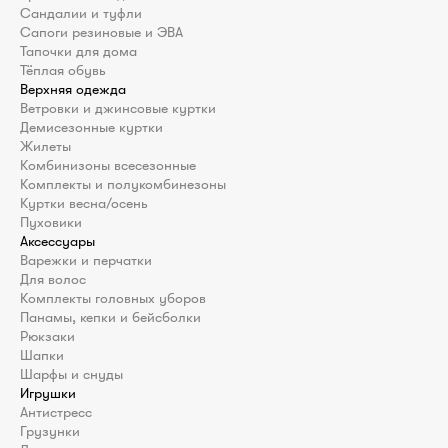
Сандалии и туфли
Сапоги резиновые и ЭВА
Тапочки для дома
Тёплая обувь
Верхняя одежда
Ветровки и джинсовые куртки
Демисезонные куртки
Жилеты
Комбинизоны всесезонные
Комплекты и полукомбинезоны
Куртки весна/осень
Пуховики
Аксессуары
Варежки и перчатки
Для волос
Комплекты головных уборов
Панамы, кепки и бейсболки
Рюкзаки
Шапки
Шарфы и снуды
Игрушки
Антистресс
Грузунки