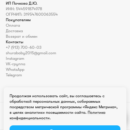
ИП Почкова Д.Ю.
ИНН: 544591874978
ОГРНИП: 319547600063554
Покупателям
Оплата
Доставка
Возврат и обмен
Контакты
+7 (913) 700‒60‒03
shurababy2015@gmail.com
Instagram
VK-группа
WhatsApp
Telegram
Продолжая использовать сайт, вы соглашаетесь с
обработкой персональных данных, собираемых
посредством метрической программы «Яндекс Метрика»,
Instagram продукт компании Meta которая признана экстремистской
в целях аналитики посещаемости сайта.
Политика
организацией в России
конфиденциальности
.
Разработка сайта