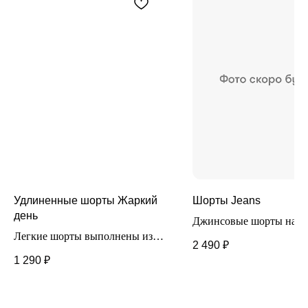
Удлиненные шорты Жаркий
Шорты Jeans
день
Джинсовые шорты на ре
Легкие шорты выполнены из
Модель слегка удлиненн
2 490
₽
100% хлопка. Идеально
Джинса легкая, отлично
1 290
₽
подойдут для жаркой погоды.
подойдет для летних
Модель удлиненная, на
повседневных образов.
резинке.