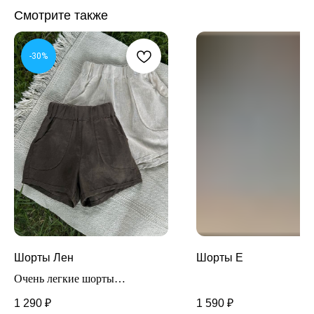
Смотрите также
-30%
Шорты Лен
Шорты E
Очень легкие шорты
выполнены из 100% льна.
1 290
₽
1 590
₽
Модель на резинке, резинка