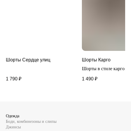
Шорты Сердце улиц
Шорты Карго
Шорты в стиле карго
свободного кроя выпол
1 790
₽
1 490
₽
80% лена, 20% хлопка.
Идеальны в жаркую пог
повседневной носки
Одежда
Боди, комбинезоны и слипы
Джинсы