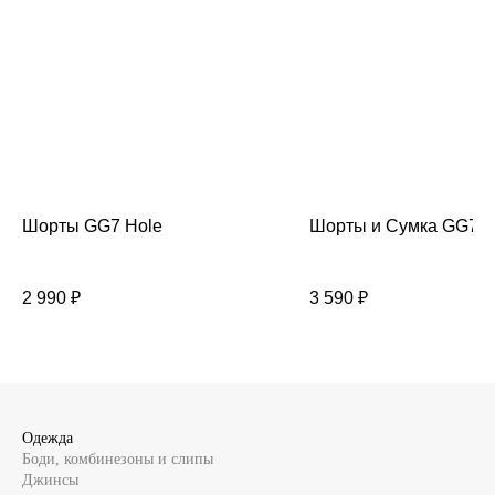
Шорты GG7 Hole
Шорты и Сумка GG7
2 990
₽
3 590
₽
Одежда
Боди, комбинезоны и слипы
Джинсы