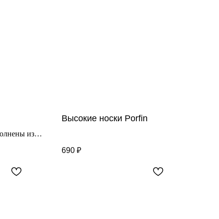
Высокие носки Porfin
полнены из
мер 39-43
690
₽