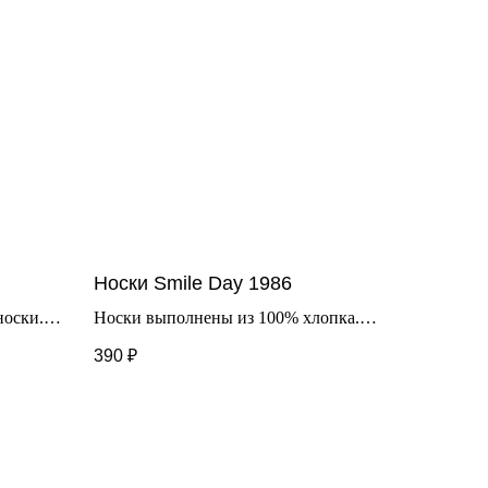
Носки Smile Day 1986
носки.
Носки выполнены из 100% хлопка.
одойдут
Для повседневной носки. Резинка
390
₽
хорошо тянется.