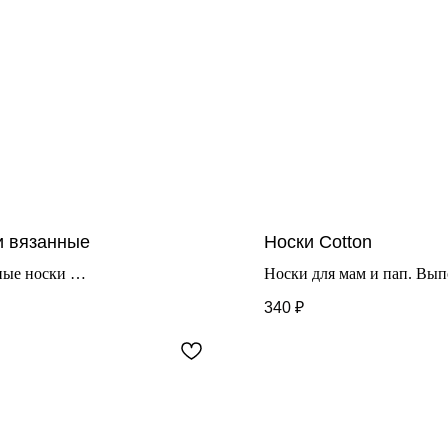
и вязанные
Носки Cotton
ные носки
Носки для мам и пап. Вы
: шерсть 80% нейлон 12%,
100% хлопка. Идут на раз
340
₽
к 8%