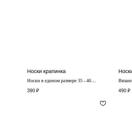
Носки крапинка
Носк
Носки в едином размере 35 - 40
Вязан
Очень уютная модель, которая подарит
Состав
390
₽
490
₽
вам комфорт и радость.
хлопо
Состав 60% хлопок, 25%
искусственный шелк, 15% нейлон