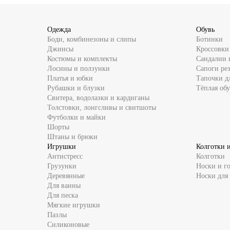
Одежда
Обувь
Боди, комбинезоны и слипы
Ботинки
Джинсы
Кроссовки
Костюмы и комплекты
Сандалии 
Лосины и ползунки
Сапоги ре
Платья и юбки
Тапочки д
Рубашки и блузки
Тёплая обу
Свитера, водолазки и кардиганы
Толстовки, лонгсливы и свитшоты
Футболки и майки
Шорты
Штаны и брюки
Игрушки
Колготки 
Антистресс
Колготки
Грузунки
Носки и г
Деревянные
Носки для
Для ванны
Для песка
Мягкие игрушки
Пазлы
Силиконовые