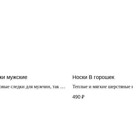
ки мужские
Носки В горошек
вые следки для мужчин, так же
Теплые и мягкие шерстяные 
ят девушкам с размером ноги от
Отлично сохраняют тепло. П
490
₽
олее.
для прохладной погоды.
 единый 39-44