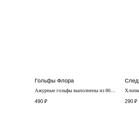
Гольфы Флора
След
Ажурные гольфы выполнены из 80%
Хлопко
хлопка, 17% нейлона, 3% лайкры.
подход
490
₽
290
₽
Идеальное дополнение к
39 и б
повседневным и праздничным
Размер
образам.