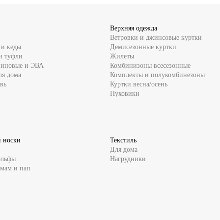
Верхняя одежда
Ветровки и джинсовые куртки
 и кеды
Демисезонные куртки
и туфли
Жилеты
зиновые и ЭВА
Комбинизоны всесезонные
ля дома
Комплекты и полукомбинезоны
вь
Куртки весна/осень
Пуховики
и носки
Текстиль
Для дома
ольфы
Нагрудники
 мам и пап