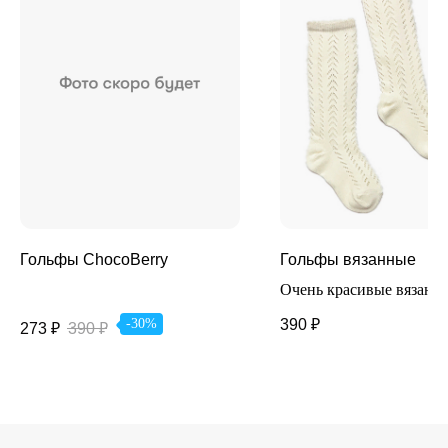
Гольфы ChocoBerry
Гольфы вязанные
Очень красивые вязанн
гольфы из хлопка. Сти
390
₽
-30%
273
₽
390
₽
аксессуар, который при
вашему образу собстве
неповторимый стиль.