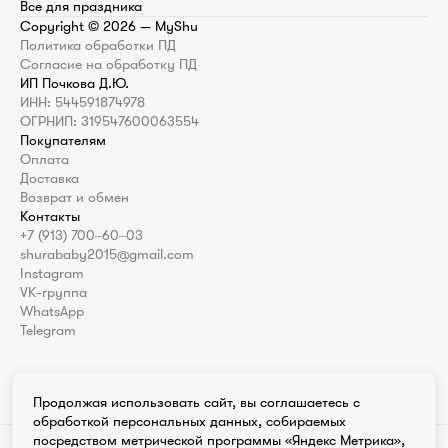
Все для праздника
Copyright ©
2026
— MyShu
Политика обработки ПД
Согласие на обработку ПД
ИП Почкова Д.Ю.
ИНН: 544591874978
ОГРНИП: 319547600063554
Покупателям
Оплата
Доставка
Возврат и обмен
Контакты
+7 (913) 700‒60‒03
shurababy2015@gmail.com
Instagram
VK-группа
WhatsApp
Telegram
Продолжая использовать сайт, вы соглашаетесь с
обработкой персональных данных, собираемых
посредством метрической программы «Яндекс Метрика»,
Instagram продукт компании Meta которая признана экстремистской