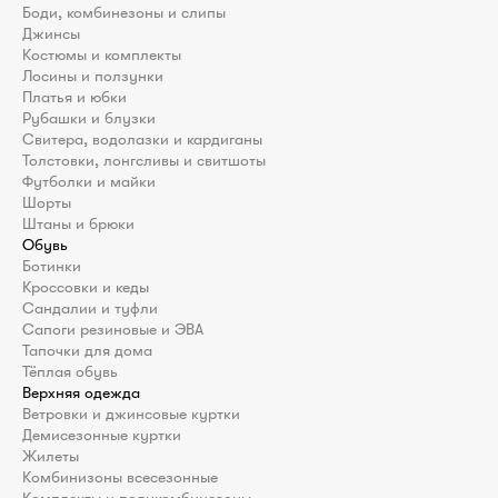
разную текстуру , их 
Боди, комбинезоны и слипы
погрызть или помять.
Джинсы
Костюмы и комплекты
Лосины и ползунки
Платья и юбки
Рубашки и блузки
Свитера, водолазки и кардиганы
Толстовки, лонгсливы и свитшоты
Футболки и майки
Шорты
Штаны и брюки
Обувь
Ботинки
Кроссовки и кеды
Сандалии и туфли
Сапоги резиновые и ЭВА
Тапочки для дома
Тёплая обувь
Верхняя одежда
Ветровки и джинсовые куртки
Демисезонные куртки
Жилеты
Комбинизоны всесезонные
Комплекты и полукомбинезоны