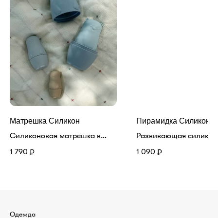
Матрешка Силикон
Пирамидка Силикон
Силиконовая матрешка в
Развивающая силикон
форме медведя. Очень
пирамидка для малыш
1 790
1 090
₽
₽
приятные цвета. Развивает у
способствует развити
ребенка мышление. Приятная
мелкой моторики и
на ощупь.
координации движени
Игрушка развивает у 
логику, фантазию и
ассоциации. Кольца 
Одежда