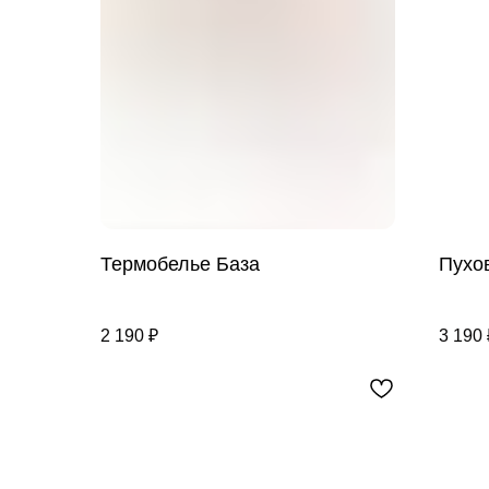
Термобелье База
Пухо
2 190
₽
3 190