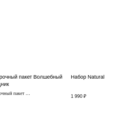
рочный пакет Волшебный
Набор Natural
дник
очный пакет
1 990
₽
: 14х14х9см