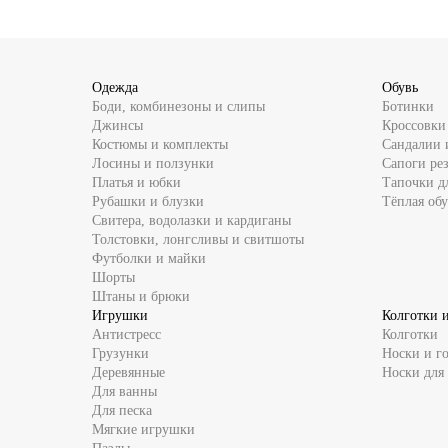
Одежда
Обувь
Боди, комбинезоны и слипы
Ботинки
Джинсы
Кроссовки
Костюмы и комплекты
Сандалии 
Лосины и ползунки
Сапоги ре
Платья и юбки
Тапочки д
Рубашки и блузки
Тёплая обу
Свитера, водолазки и кардиганы
Толстовки, лонгсливы и свитшоты
Футболки и майки
Шорты
Штаны и брюки
Игрушки
Колготки 
Антистресс
Колготки
Грузунки
Носки и г
Деревянные
Носки для
Для ванны
Для песка
Мягкие игрушки