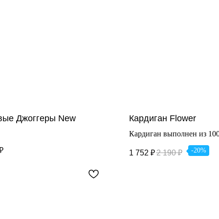
вые Джоггеры New
Кардиган Flower
Кардиган выполнен из 10
Отличная, легкая модель, 
₽
-20%
1 752
₽
2 190
₽
будет дополнять любой обр