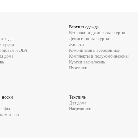
Верхняя одежда
Ветровки и джинсовые куртки
 и кеды
Демисезонные куртки
и туфли
Жилеты
зиновые и ЭВА
Комбинизоны всесезонные
ля дома
Комплекты и полукомбинезоны
вь
Куртки весна/осень
Пуховики
и носки
Текстиль
Для дома
ольфы
Нагрудники
 мам и пап