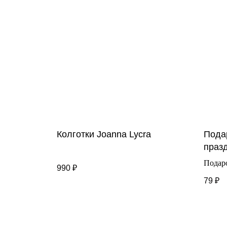
Колготки Joanna Lycra
Пода
праз
Подар
990
₽
размер
79
₽