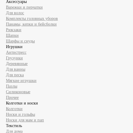
Аксессуары
Варежки и перчатки
Для волос
Комплекты головных уборов
Панамы, кепки и бейсболки
Рюкзаки
Шапки
Шарфы и снуды
Игрушки
Антистресс
Грузунки
Деревянные
Для ванны
Для песка
Мягкие игрушки
Пазлы
Силиконовые
Прочее
Колготки и носки
Колготки
Носки и гольфы
Носки для мам и пап
Текстиль
Для дома