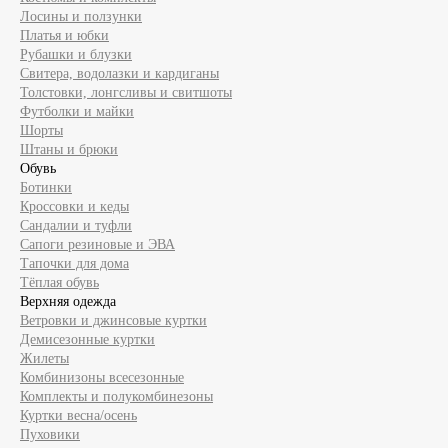
Лосины и ползунки
Платья и юбки
Рубашки и блузки
Свитера, водолазки и кардиганы
Толстовки, лонгсливы и свитшоты
Футболки и майки
Шорты
Штаны и брюки
Обувь
Ботинки
Кроссовки и кеды
Сандалии и туфли
Сапоги резиновые и ЭВА
Тапочки для дома
Тёплая обувь
Верхняя одежда
Ветровки и джинсовые куртки
Демисезонные куртки
Жилеты
Комбинизоны всесезонные
Комплекты и полукомбинезоны
Куртки весна/осень
Пуховики