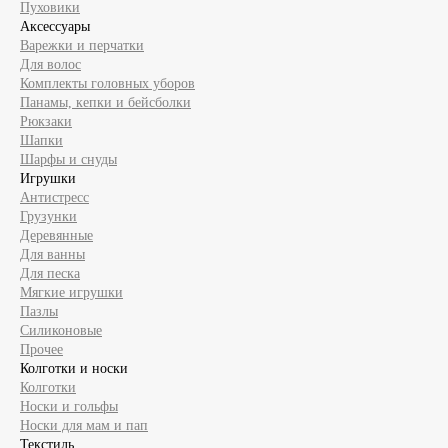
Пуховики
Аксессуары
Варежки и перчатки
Для волос
Комплекты головных уборов
Панамы, кепки и бейсболки
Рюкзаки
Шапки
Шарфы и снуды
Игрушки
Антистресс
Грузунки
Деревянные
Для ванны
Для песка
Мягкие игрушки
Пазлы
Силиконовые
Прочее
Колготки и носки
Колготки
Носки и гольфы
Носки для мам и пап
Текстиль