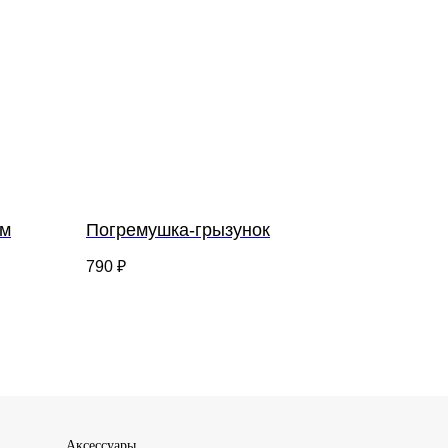
ом
Погремушка-грызунок
790
₽
Аксессуары