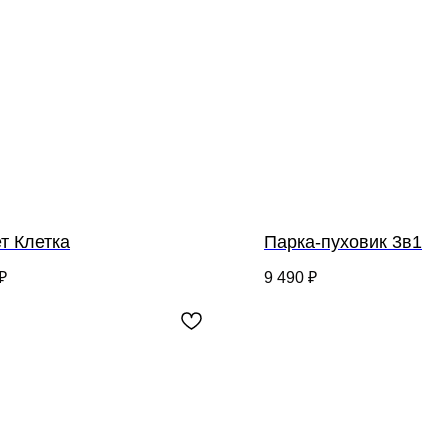
т Клетка
Парка-пуховик 3в1
₽
9 490
₽