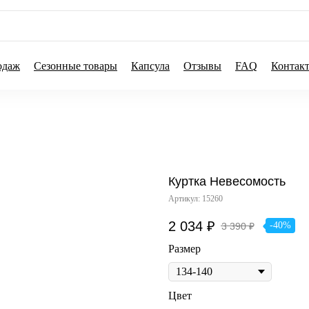
одаж
Сезонные товары
Капсула
Отзывы
FAQ
Контак
Куртка Невесомость
Артикул:
15260
2 034
₽
-40%
3 390
₽
Размер
Цвет