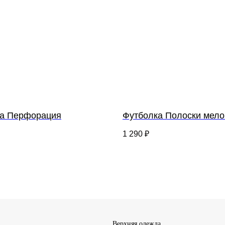
а Перфорация
Футболка Полоски мел
1 290
₽
Верхняя одежда