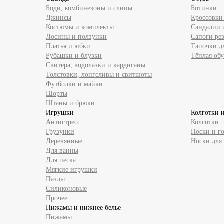
Боди, комбинезоны и слипы
Ботинки
Джинсы
Кроссовки
Костюмы и комплекты
Сандалии 
Лосины и ползунки
Сапоги ре
Платья и юбки
Тапочки д
Рубашки и блузки
Тёплая обу
Свитера, водолазки и кардиганы
Толстовки, лонгсливы и свитшоты
Футболки и майки
Шорты
Штаны и брюки
Игрушки
Колготки 
Антистресс
Колготки
Грузунки
Носки и г
Деревянные
Носки для
Для ванны
Для песка
Мягкие игрушки
Пазлы
Силиконовые
Прочее
Пижамы и нижнее белье
Пижамы