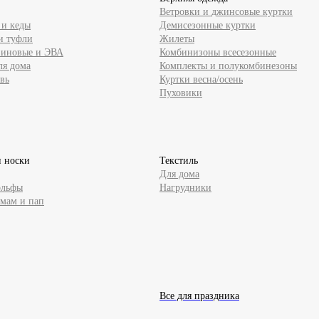
Ветровки и джинсовые куртки
 и кеды
Демисезонные куртки
и туфли
Жилеты
зиновые и ЭВА
Комбинизоны всесезонные
ля дома
Комплекты и полукомбинезоны
вь
Куртки весна/осень
Пуховики
и носки
Текстиль
Для дома
ольфы
Нагрудники
 мам и пап
Все для праздника