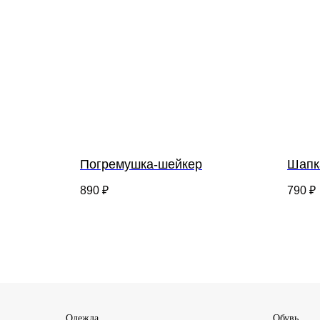
Погремушка-шейкер
Шапк
890
₽
790
₽
Одежда
Обувь