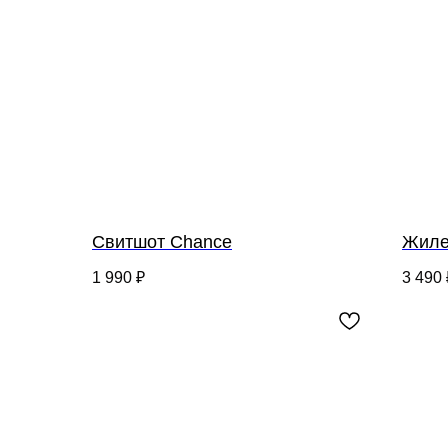
Свитшот Chance
Жиле
1 990
₽
3 490