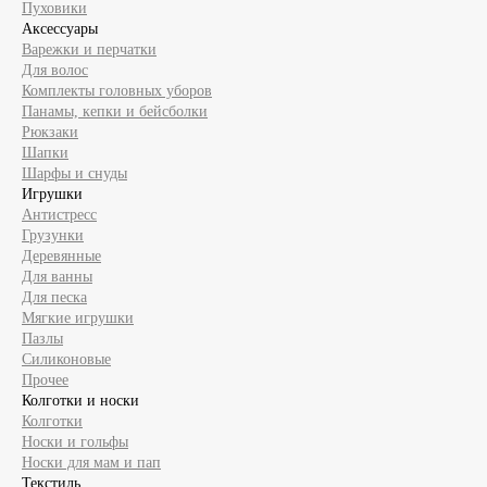
Пуховики
Аксессуары
Варежки и перчатки
Для волос
Комплекты головных уборов
Панамы, кепки и бейсболки
Рюкзаки
Шапки
Шарфы и снуды
Игрушки
Антистресс
Грузунки
Деревянные
Для ванны
Для песка
Мягкие игрушки
Пазлы
Силиконовые
Прочее
Колготки и носки
Колготки
Носки и гольфы
Носки для мам и пап
Текстиль